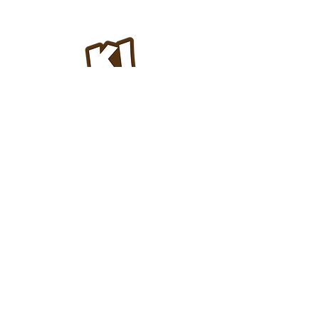
Contato
(19) 99679-3378
contato@kisalgados.com.br
Endereço Fábrica
Av. Dourados, 587 - Nova Vinhedo,